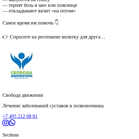
— терпят боль в шее или пояснице
— откладывают визит «на потом»
Самое время им помочь 👇
👉 Спросите на ресепшене визитку для друга
и подарите ему –2000 ₽ на первое посещение
Это не просто скидка —
это шанс начать лечение без страха и лишних затрат.
Почему это важно:
Большинство людей тянут до последнего…
А потом лечение становится сложнее и дороже.
Свобода движения
Вы можете изменить это — просто передав визитку с бонусом
в 2000 рублей на первое посещение.
Лечение заболеваний суставов и позвоночника
💬 Иногда лучший подарок — это не вещь, а забота о
+7 495 212 08 81
здоровье.
Спросите визитку на ресепшене при следующем визите 🙌
Sections