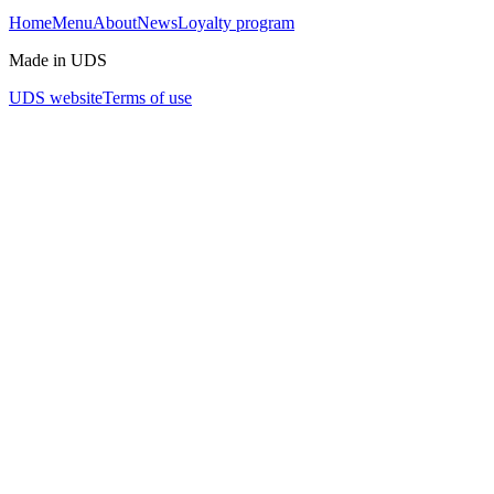
Home
Menu
About
News
Loyalty program
Made in UDS
UDS website
Terms of use