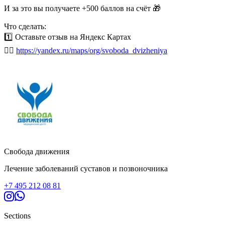
И за это вы получаете +500 баллов на счёт 🎁
Что сделать:
1️⃣ Оставьте отзыв на Яндекс Картах
👉🏻
https://yandex.ru/maps/org/svoboda_dvizheniya
2️⃣ Отправьте скрин в МАХ
👉🏻
https://max.ru/u/f9LHodD0cOJ1PeAR-
okC83UluvIBt45hjyoTTkBRsx7T11SZJX9LUm3BPRg
И в течение суток мы начислим вам бонус 💳
Важно:
👨‍⚕️ Каждый отзыв читает лично главный врач — ни одно
Свобода движения
мнение не остаётся без внимания.
Лечение заболеваний суставов и позвоночника
+7 495 212 08 81
Sections