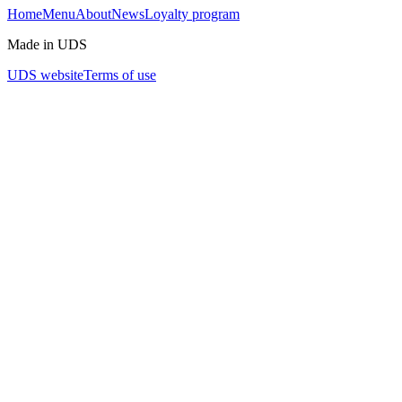
Home
Menu
About
News
Loyalty program
Made in UDS
UDS website
Terms of use